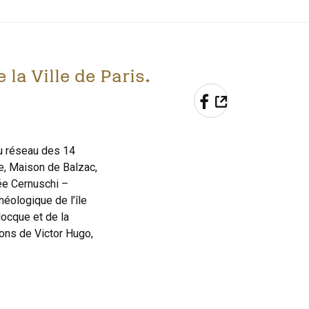
la Ville de Paris.
PARTAGER 
du réseau des 14
e, Maison de Balzac,
ée Cernuschi –
éologique de l’île
locque et de la
ons de Victor Hugo,