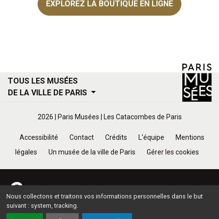
EXPLOREZ LA BOUTIQUE EN LIGNE
TOUS LES MUSÉES
DE LA VILLE DE PARIS
Menu
2026 | Paris Musées | Les Catacombes de Paris
Footer
Accessibilité
Contact
Crédits
L'équipe
Mentions
légales
Un musée de la ville de Paris
Gérer les cookies
Menu
Footer
Les Catacombes de Paris
Nous collectons et traitons vos informations personnelles dans le but
PARTAGER SUR FACE
suivant :
system, tracking
.
Bottom