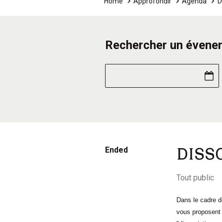
Home
Approfondir
Agenda
D
Recherche d'
Rechercher un évene
Ended
DISS
Tout public
Dans le cadre de
vous proposent 