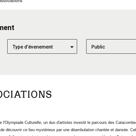
issociations
un événement
ment
Type d'évenement
Public
OCIATIONS
 l'Olympiade Culturelle, un duo d'artistes investit le parcours des Catacombes
de découvrir ce lieu mystérieux par une déambulation chantée et dansée. Cette