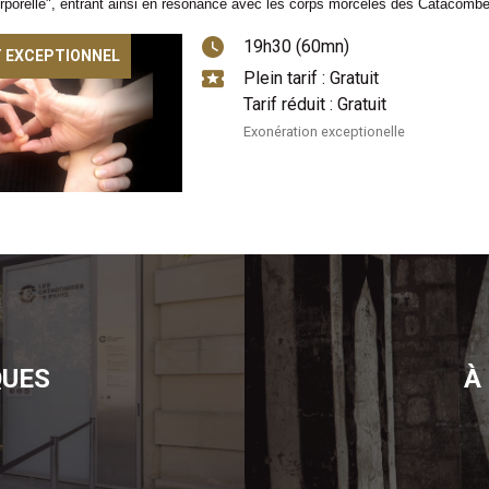
orporelle", entrant ainsi en résonance avec les corps morcelés des Catacomb
19h30 (60mn)
 EXCEPTIONNEL
Plein tarif : Gratuit
Tarif réduit : Gratuit
Exonération exceptionelle
QUES
À